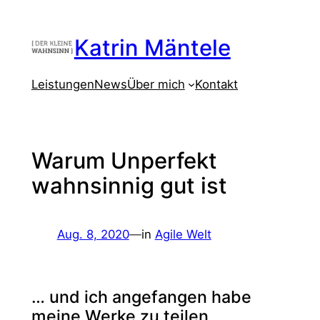
Zum
Inhalt
Katrin Mäntele
springen
Leistungen
News
Über mich
Kontakt
Warum Unperfekt
wahnsinnig gut ist
Aug. 8, 2020
—
in
Agile Welt
… und ich angefangen habe
meine Werke zu teilen.