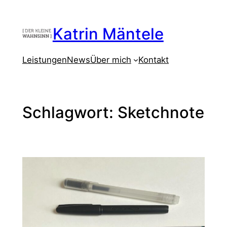
Zum
Inhalt
Katrin Mäntele
springen
Leistungen
News
Über mich
Kontakt
Schlagwort:
Sketchnote