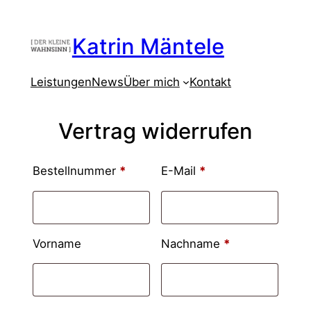
Zum
Inhalt
Katrin Mäntele
springen
Leistungen
News
Über mich
Kontakt
Vertrag widerrufen
erforderlich
erforderlich
Bestellnummer
Page URI *erforderlich
*
E-Mail
*
erforderlich
Vorname
Nachname
*