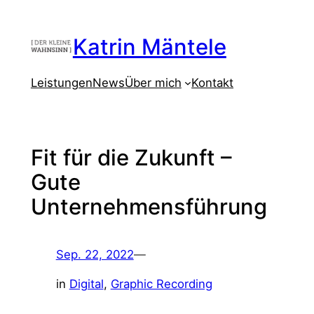
Zum
Inhalt
Katrin Mäntele
springen
Leistungen
News
Über mich
Kontakt
Fit für die Zukunft –
Gute
Unternehmensführung
Sep. 22, 2022
—
in
Digital
, 
Graphic Recording