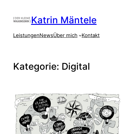
Zum
Inhalt
Katrin Mäntele
springen
Leistungen
News
Über mich
Kontakt
Kategorie:
Digital