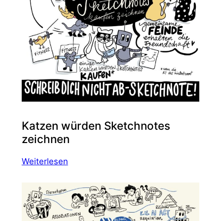
Katzen würden Sketchnotes
zeichnen
:
Weiterlesen
Katzen
würden
Sketchnotes
zeichnen