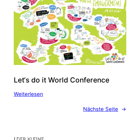
Let‘s do it World Conference
:
Weiterlesen
Let‘s
Nächste Seite
→
do
it
World
Conference