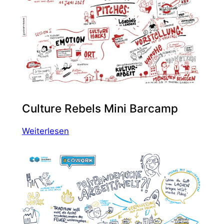
Jahresbericht
VHS
S-
H
(Auswahl)
Culture Rebels Mini Barcamp
:
Weiterlesen
Culture
Rebels
Mini
Barcamp