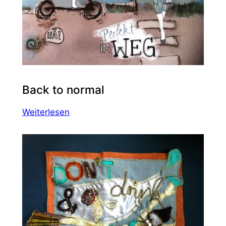
Back to normal
:
Weiterlesen
Back
to
normal