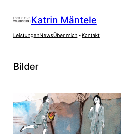
Zum
Inhalt
Katrin Mäntele
springen
Leistungen
News
Über mich
Kontakt
Bilder