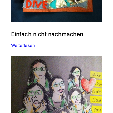
Einfach nicht nachmachen
:
Weiterlesen
Einfach
nicht
nachmachen