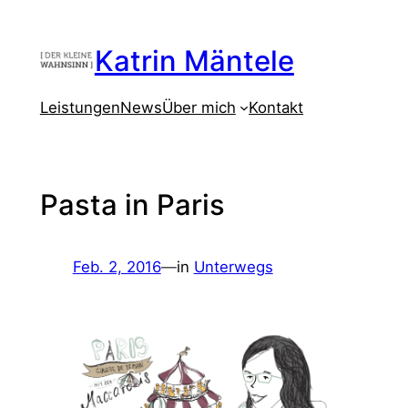
Zum
Inhalt
Katrin Mäntele
springen
Leistungen
News
Über mich
Kontakt
Pasta in Paris
Feb. 2, 2016
—
in
Unterwegs