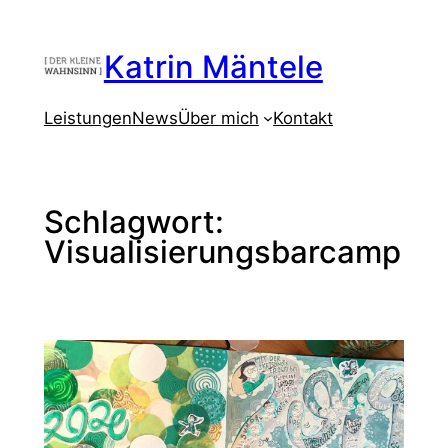
Zum
Inhalt
Katrin Mäntele
springen
Leistungen
News
Über mich
Kontakt
Schlagwort:
Visualisierungsbarcamp