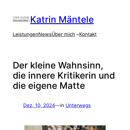
Zum
Inhalt
Katrin Mäntele
springen
Leistungen
News
Über mich
Kontakt
Der kleine Wahnsinn,
die innere Kritikerin und
die eigene Matte
Dez. 10, 2024
—
in
Unterwegs