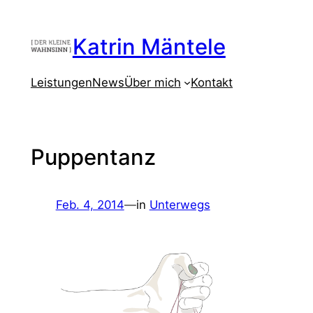
Zum
Inhalt
Katrin Mäntele
springen
Leistungen
News
Über mich
Kontakt
Puppentanz
Feb. 4, 2014
—
in
Unterwegs