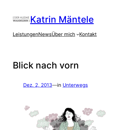
Zum
Inhalt
Katrin Mäntele
springen
Leistungen
News
Über mich
Kontakt
Blick nach vorn
Dez. 2, 2013
—
in
Unterwegs