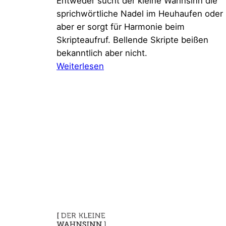
Entweder sucht der kleine Wahnsinn die
sprichwörtliche Nadel im Heuhaufen oder
aber er sorgt für Harmonie beim
Skripteaufruf. Bellende Skripte beißen
bekanntlich aber nicht.
:
Weiterlesen
Skripte,
die
sich
beißen