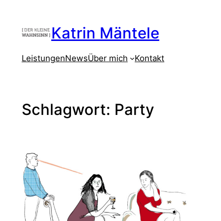
Zum
Inhalt
Katrin Mäntele
springen
Leistungen
News
Über mich
Kontakt
Schlagwort:
Party