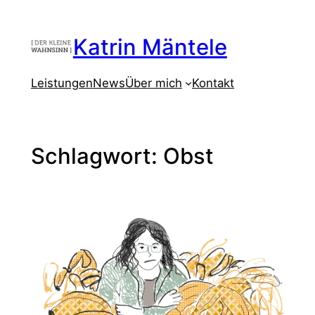
Zum
Inhalt
Katrin Mäntele
springen
Leistungen
News
Über mich
Kontakt
Schlagwort:
Obst