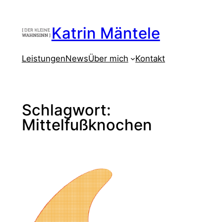
Zum
Inhalt
Katrin Mäntele
springen
Leistungen
News
Über mich
Kontakt
Schlagwort:
Mittelfußknochen