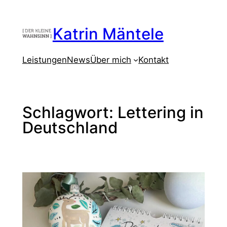
Zum
Inhalt
Katrin Mäntele
springen
Leistungen
News
Über mich
Kontakt
Schlagwort:
Lettering in
Deutschland