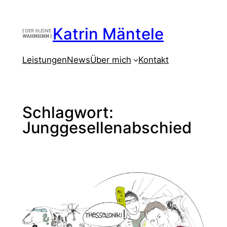
Zum
Inhalt
Katrin Mäntele
springen
Leistungen
News
Über mich
Kontakt
Schlagwort:
Junggesellenabschied