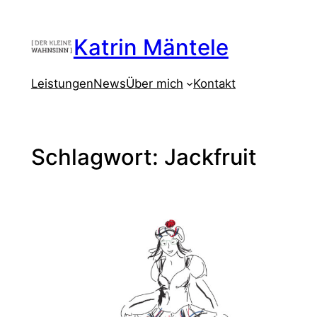
Zum
Inhalt
Katrin Mäntele
springen
Leistungen
News
Über mich
Kontakt
Schlagwort:
Jackfruit