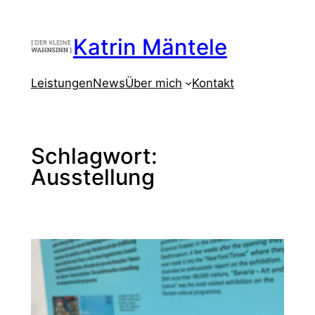
Zum
Inhalt
Katrin Mäntele
springen
Leistungen
News
Über mich
Kontakt
Schlagwort:
Ausstellung