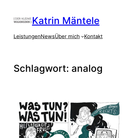
Zum
Inhalt
Katrin Mäntele
springen
Leistungen
News
Über mich
Kontakt
Schlagwort:
analog