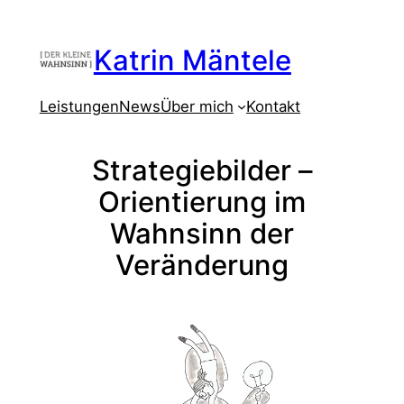
Zum
Inhalt
Katrin Mäntele
springen
Leistungen
News
Über mich
Kontakt
Strategiebilder –
Orientierung im
Wahnsinn der
Veränderung